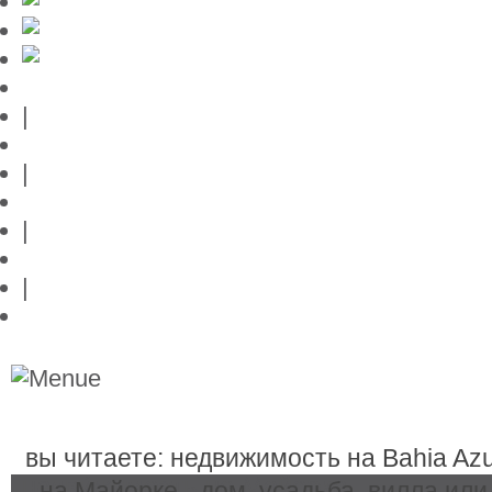
выходные данные
|
конфиденциальность данных
|
Контакт
|
Ссылки
|
Przedstawia posiadlosci na Majorce
вы читаете: недвижимость на Bahia Azu
недви́жимость на Майорке
на Майорке - дом, усадьба, вилла или