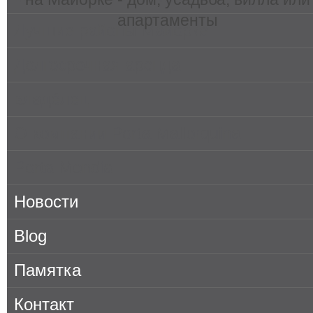
апартаменты
Лучшие районы Майорке
Долгосрочная аренда
владе́лец
О компании Porta Mallorquina
Porta Mondial
Новости
Blog
Памятка
Контакт