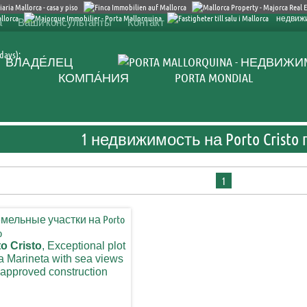
недвиж
а
Ваши консультанты
Контакт
days):
ВЛАДЕ́ЛЕЦ
КОМПА́НИЯ
PORTA MONDIAL
1 недвижимость на Porto Cristo
1
o Cristo
, Exceptional plot
a Marineta with sea views
approved construction
ect for a finca with pool in
Marineta