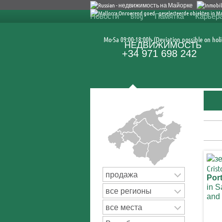
Новости
Blog
Памятка
Карьер
Mo-Sa 09:00-18:00h (Deviation possible on holi
НЕДВИ́ЖИМОСТЬ
+34 971 698 242
Поиск недвижимости
продажа
Port
in S
все регионы
and 
proj
все места
Sa 