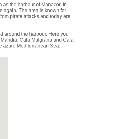
wn as the harbour of Manacor. In
age again. The area is known for
from pirate attacks and today are
nd around the harbour. Here you
ala Mandia, Cala Malgrana and Cala
the azure Mediterranean Sea.