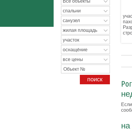
Все объекты
спальни
учас
санузел
пах
Раз
жилая площадь
стро
участок
оснаще́ние
все цены
Po
нед
Если
сооб
на 