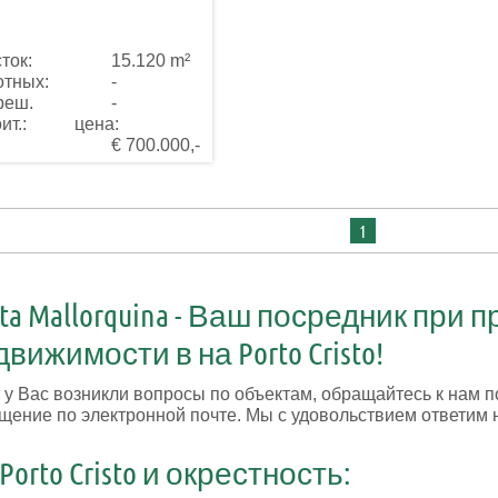
ток:
15.120 m²
отных:
-
реш.
-
ит.:
ценa:
€ 700.000,-
1
rta Mallorquina - Ваш посредник при
вижимости в на Porto Cristo!
 у Вас возникли вопросы по объектам, обращайтесь к нам 
щение по электронной почте. Мы с удовольствием ответим 
Porto Cristo и окрестность: