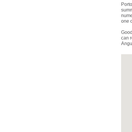
Porto
summe
numer
one o
Good 
can r
Angui