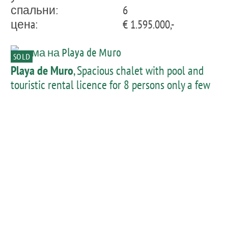
спальни:
6
ценa:
€ 1.595.000,-
SOLD
Playa de Muro
, Spacious chalet with pool and
touristic rental licence for 8 persons only a few
metres from the beach