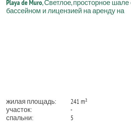
Playa de Muro
, Светлое, просторное шале 
бассейном и лицензией на аренду на
время отпуска всего в 100 метрах от
пляжа на Плайя-де-Муро.
жилая площадь:
241 m²
участок:
-
спальни:
5