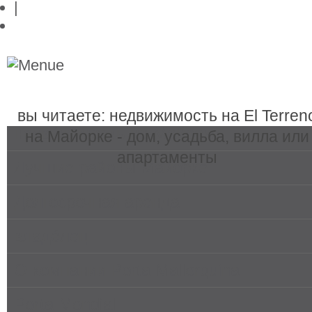
|
Przedstawia posiadlosci na Majorce
вы читаете: недвижимость на El Terren
недви́жимость на Майорке
на Майорке - дом, усадьба, вилла или
апартаменты
Лучшие районы Майорке
Долгосрочная аренда
владе́лец
О компании Porta Mallorquina
Porta Mondial