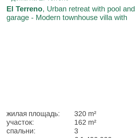
El Terreno
, Urban retreat with pool and
garage - Modern townhouse villa with
spacious outdoor areas in El Terreno-
Palma
жилая площадь:
320 m²
участок:
162 m²
спальни:
3