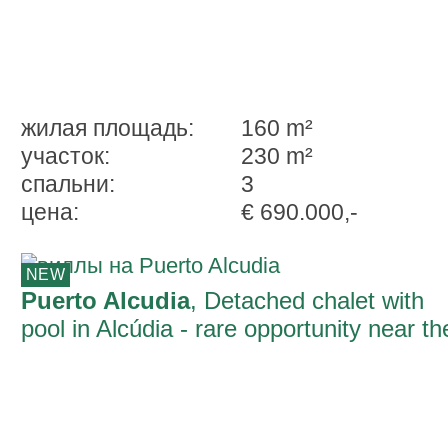
жилая площадь:
160 m²
участок:
230 m²
спальни:
3
ценa:
€ 690.000,-
NEW
Puerto Alcudia
, Detached chalet with
pool in Alcúdia - rare opportunity near th
beach