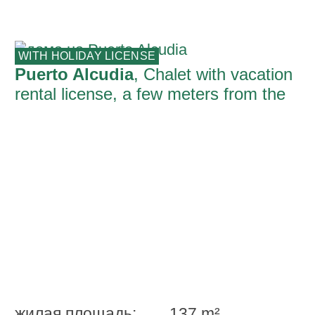
WITH HOLIDAY LICENSE
Puerto Alcudia
, Chalet with vacation
rental license, a few meters from the
sandy beach of Port d'Alcudia
жилая площадь:
137 m²