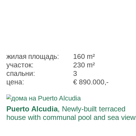
жилая площадь:
160 m²
участок:
230 m²
спальни:
3
ценa:
€ 890.000,-
Puerto Alcudia
, Newly-built terraced
house with communal pool and sea view
near to the beach in Pto Alcudia