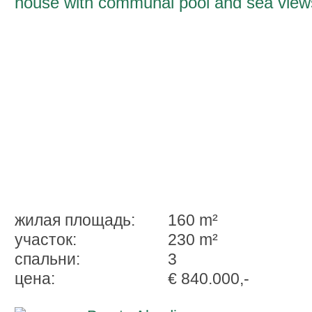
house with communal pool and sea view
near the beach in Pto. Alcudia
жилая площадь:
160 m²
участок:
230 m²
спальни:
3
ценa:
€ 840.000,-