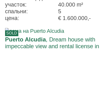
участок:
40.000 m²
спальни:
5
ценa:
€ 1.600.000,-
SOLD
Puerto Alcudia
, Dream house with
impeccable view and rental license in
Alcanada