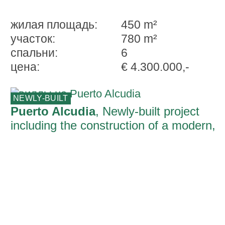
жилая площадь:
450 m²
участок:
780 m²
спальни:
6
ценa:
€ 4.300.000,-
NEWLY-BUILT
Puerto Alcudia
, Newly-built project
including the construction of a modern,
minimalistic villa on the 1st sea line of
Llenaire