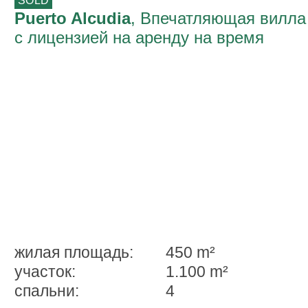
SOLD
Puerto Alcudia
, Впечатляющая вилла
с лицензией на аренду на время
отпуска в роскошном Cиелo- де-
Бонайре
жилая площадь:
450 m²
участок:
1.100 m²
спальни:
4