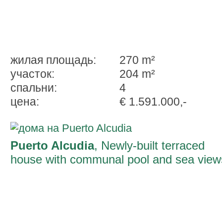
жилая площадь:
270 m²
участок:
204 m²
спальни:
4
ценa:
€ 1.591.000,-
Puerto Alcudia
, Newly-built terraced
house with communal pool and sea view
close to the beach in Pto Alcudia