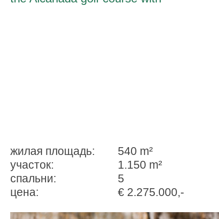
breathtaking panoramic views over the
bay of Alcudia
жилая площадь:
540 m²
участок:
1.150 m²
спальни:
5
ценa:
€ 2.275.000,-