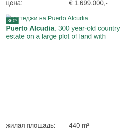
ценa:
€ 1.699.000,-
360º
Puerto Alcudia
, 300 year-old country
estate on a large plot of land with
sweeping views and a garden near Port
d'Alcudia
жилая площадь:
440 m²