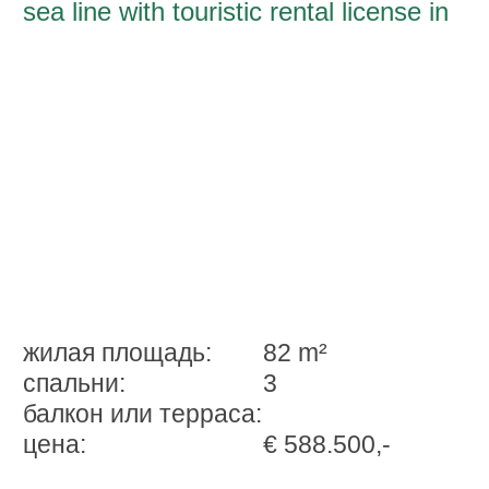
sea line with touristic rental license in
Puerto Alcudia
жилая площадь:
82 m²
спальни:
3
балкон или терраса:
ценa:
€ 588.500,-