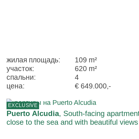
жилая площадь:
109 m²
участок:
620 m²
спальни:
4
ценa:
€ 649.000,-
EXCLUSIVE
Puerto Alcudia
, South-facing apartment
close to the sea and with beautiful views
over the bay of Alcudia