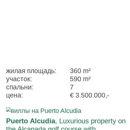
жилая площадь:
360 m²
участок:
590 m²
спальни:
7
ценa:
€ 3.500.000,-
Puerto Alcudia
, Luxurious property on
the Alcanada golf course with