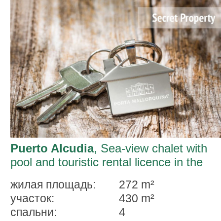
Puerto Alcudia
, Sea-view chalet with
pool and touristic rental licence in the
desirable area of Alcanada
жилая площадь:
272 m²
участок:
430 m²
спальни:
4