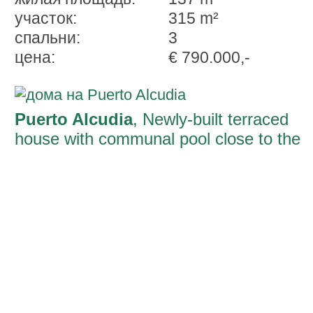
участок:
315 m²
спальни:
3
ценa:
€ 790.000,-
Puerto Alcudia
, Newly-built terraced
house with communal pool close to the
beach in Pto.Alcudia