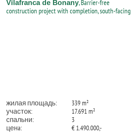
, Barrier-free
Vilafranca de Bonany
construction project with completion, south-facing
infinity pool in Villafranca de Bonany
жилая площадь:
339 m²
участок:
17.691 m²
спальни:
3
ценa:
€ 1.490.000,-