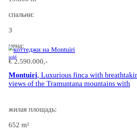
спальни:
3
ценa:
sold
€ 2.590.000,-
Montuiri
, Luxurious finca with breathtaki
views of the Tramuntana mountains with
touristic licence
жилая площадь:
652 m²