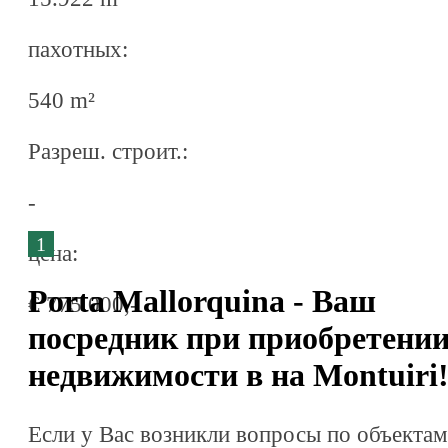
пахотных:
540 m²
Разреш. строит.:
-
1
ценa:
Porta Mallorquina - Ваш
€ 775.000,-
посредник при приобретени
недвижимости в на Montuiri
Если у Вас возникли вопросы по объектам