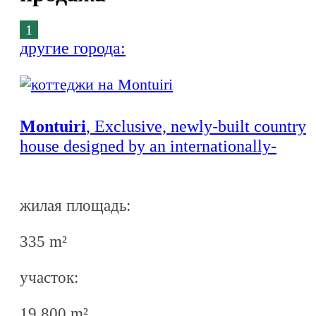
1
другие города:
Montuiri
, Exclusive, newly-built country
house designed by an internationally-
distinguished architect in an ideal location
near Montuïri
жилая площадь:
335 m²
участок:
19.800 m²