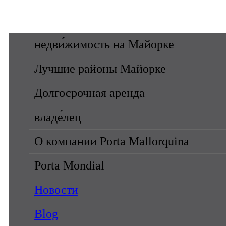
недви́жимость на Майорке
Лучшие районы Майорке
Долгосрочная аренда
владе́лец
О компании Porta Mallorquina
Porta Mondial
Новости
Blog