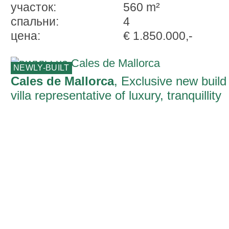
участок:
560 m²
спальни:
4
ценa:
€ 1.850.000,-
NEWLY-BUILT
Cales de Mallorca
, Exclusive new build
villa representative of luxury, tranquillity
and Mediterranean quality of life near
Cala Domingo. Ready for occupancy fall
2026