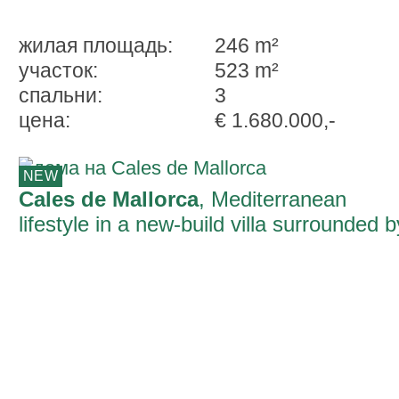
жилая площадь:
246 m²
участок:
523 m²
спальни:
3
ценa:
€ 1.680.000,-
NEW
Cales de Mallorca
, Mediterranean
lifestyle in a new-build villa surrounded b
nature near Cala Domingo ready for
occupancy in summer 2026