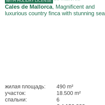
WITH HOLIDAY LICENSE
Cales de Mallorca
, Magnificent and
luxurious country finca with stunning sea
views and holiday rental licence in
S'Espinagar
жилая площадь:
490 m²
участок:
18.500 m²
спальни:
6