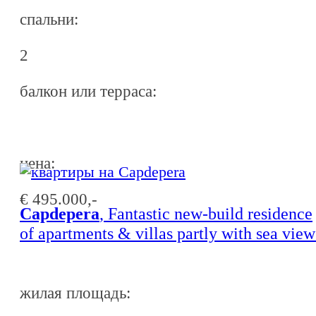
спальни:
2
балкон или терраса:
ценa:
€ 495.000,-
Capdepera
, Fantastic new-build residence
of apartments & villas partly with sea view
near dream bays in Capdepera with
completion at the end of 2027
жилая площадь: