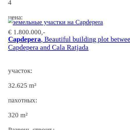
4
ценa:
€ 1.800.000,-
Capdepera
, Beautiful building plot betwe
Capdepera and Cala Ratjada
участок:
32.625 m²
пахотных:
320 m²
Разреш. строит.: