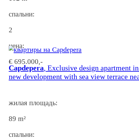
спальни:
2
ценa:
€ 695.000,-
Capdepera
, Exclusive design apartment in
new development with sea view terrace ne
dream beaches in Capdepera - Completion
end of 2027 -
жилая площадь:
89 m²
спальни: