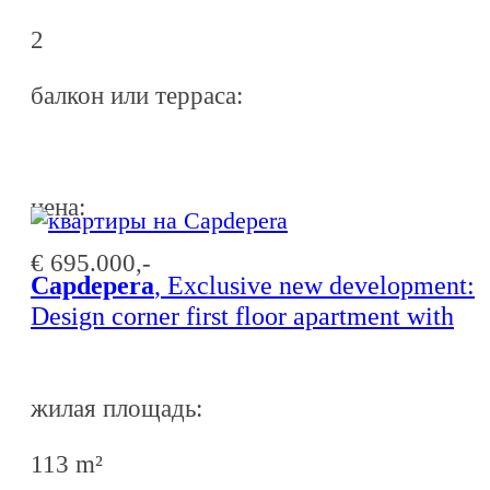
2
балкон или терраса:
ценa:
€ 695.000,-
Capdepera
, Exclusive new development:
Design corner first floor apartment with
large terrace in Capdepera with completio
end of 2027
жилая площадь:
113 m²