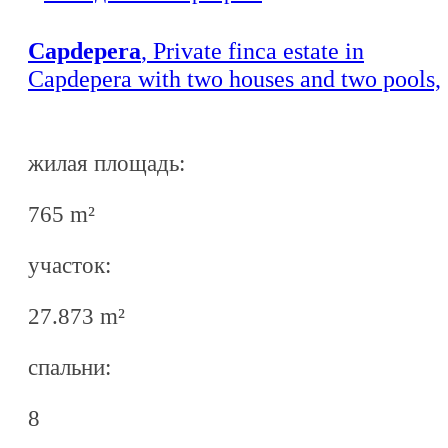
Capdepera
, Private finca estate in
Capdepera with two houses and two pools,
walking distance to Cala Agulla
жилая площадь:
765 m²
участок:
27.873 m²
спальни:
8