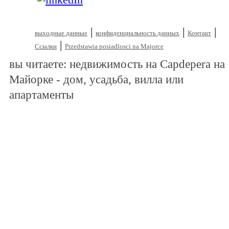
|
|
|
выходные данные
конфиденциальность данных
Контакт
|
Ссылки
Przedstawia posiadlosci na Majorce
вы читаете: недвижимость на Capdepera на
Майорке - дом, усадьба, вилла или
апартаменты