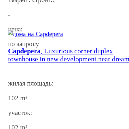
-
ценa:
по запросу
Capdepera
, Luxurious corner duplex
townhouse in new development near drea
beaches with spacious terrace in Capdepera
completion end of 2027
жилая площадь:
102 m²
участок:
102 m²